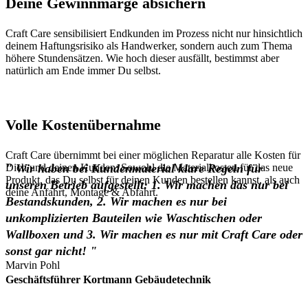
Deine Gewinnmarge absichern
Craft Care sensibilisiert Endkunden im Prozess nicht nur hinsichtlich
deinem Haftungsrisiko als Handwerker, sondern auch zum Thema
höhere Stundensätzen. Wie hoch dieser ausfällt, bestimmst aber
natürlich am Ende immer Du selbst.
Volle Kostenübernahme
Craft Care übernimmt bei einer möglichen Reparatur alle Kosten für
Dich und deinen Kunden: Sowohl die Materialkosten für das neue
"
Wir haben bei Kundenmaterial klare Regeln für
Produkt, das Du selbst für deinen Kunden bestellen kannst, als auch
unseren Betrieb aufgestellt: 1. Wir machen das nur bei
deine Anfahrt, Montage & Abfahrt.
Bestandskunden, 2. Wir machen es nur bei
unkomplizierten Bauteilen wie Waschtischen oder
Wallboxen und 3. Wir machen es nur mit Craft Care oder
sonst gar nicht!
"
Marvin Pohl
Geschäftsführer Kortmann Gebäudetechnik