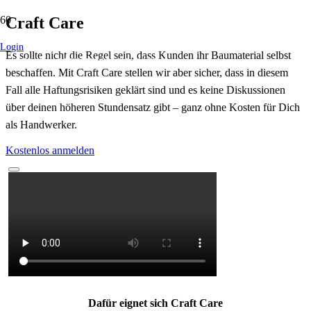
Craft Care
Weiße Ware
Smart Building
E-Mobility
Heizung/Lüftung
Sanitär
Login
Es sollte nicht die Regel sein, dass Kunden ihr Baumaterial selbst
Waschmaschine, Trockner, Spühlmaschine
Sensorik, Aktorik, Unterverteiler, Display
Wallbox, Ladesäulen, Stecker
Wärmepumpen, Durchlauferhitzer, Lüftungsgeräte
Armaturen, WCs, Waschtische
beschaffen. Mit Craft Care stellen wir
aber
sicher, dass in diesem
Fall alle Haftungsrisiken geklärt sind und es keine Diskussionen
über deinen höheren Stundensatz gibt – ganz ohne Kosten für Dich
als Handwerker.
Kostenlos anmelden
Dafür eignet sich Craft Care